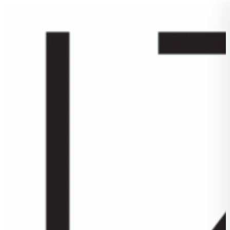
Přejít
k
obsahu