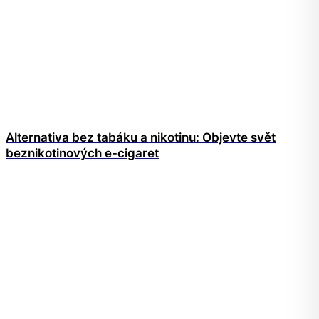
Alternativa bez tabáku a nikotinu: Objevte svět
beznikotinových e-cigaret