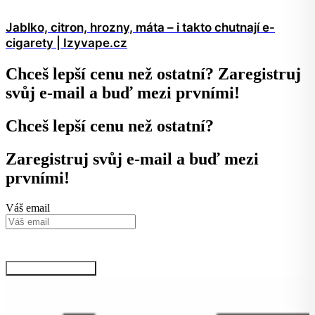
Jablko, citron, hrozny, máta – i takto chutnají e-
cigarety | Izyvape.cz
Chceš lepší cenu než ostatní? Zaregistruj
svůj e-mail a buď mezi prvními!
Chceš lepší cenu než ostatní?
Zaregistruj svůj e-mail a buď mezi
prvními!
Váš email
Kliknutím na tlačítko potvrzujete svůj souhlas se zpracováním osobních údajů
podle podmínek, které jsou
dostupné zde.
Chci VIP informace