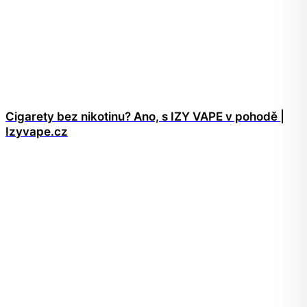
Cigarety bez nikotinu? Ano, s IZY VAPE v pohodě |
Izyvape.cz