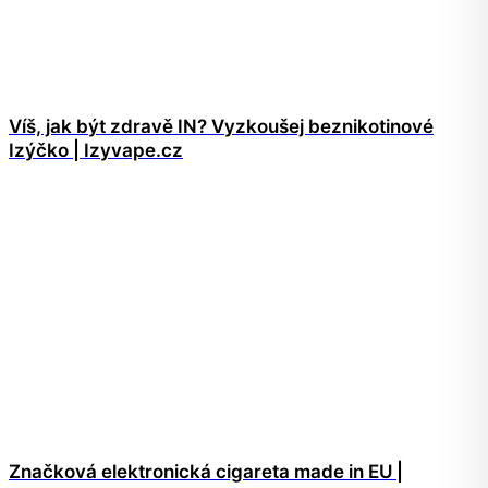
Víš, jak být zdravě IN? Vyzkoušej beznikotinové
Izýčko | Izyvape.cz
Značková elektronická cigareta made in EU |