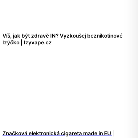
Víš, jak být zdravě IN? Vyzkoušej beznikotinové
Izýčko | Izyvape.cz
Značková elektronická cigareta made in EU |