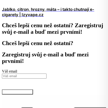
Jablko, citron, hrozny, máta – i takto chutnají e-
cigarety | Izyvape.cz
Chceš lepší cenu než ostatní? Zaregistruj
svůj e-mail a buď mezi prvními!
Chceš lepší cenu než ostatní?
Zaregistruj svůj e-mail a buď mezi
prvními!
Váš email
Kliknutím na tlačítko potvrzujete svůj souhlas se zpracováním osobních údajů
podle podmínek, které jsou
dostupné zde.
Chci VIP informace