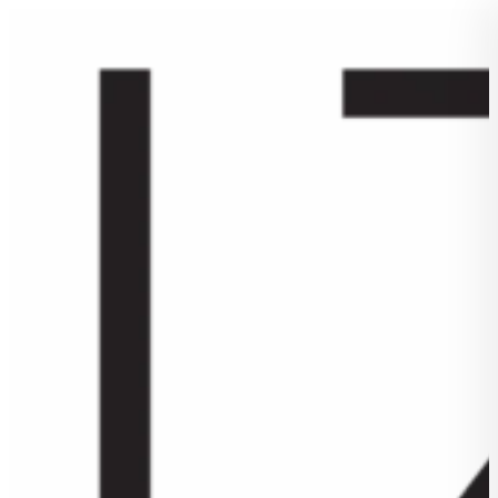
Přejít
k
obsahu