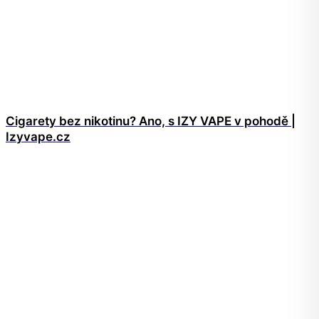
Cigarety bez nikotinu? Ano, s IZY VAPE v pohodě |
Izyvape.cz