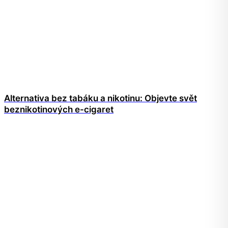
Alternativa bez tabáku a nikotinu: Objevte svět
beznikotinových e-cigaret