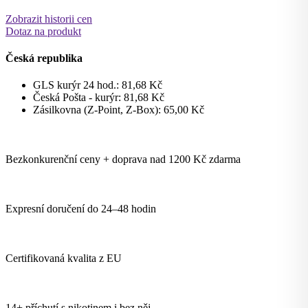
Zobrazit historii cen
Dotaz na produkt
Česká republika
GLS kurýr 24 hod.:
81,68
Kč
Česká Pošta - kurýr:
81,68
Kč
Zásilkovna (Z-Point, Z-Box):
65,00
Kč
Bezkonkurenční ceny + doprava nad 1200 Kč zdarma
Expresní doručení do 24–48 hodin
Certifikovaná kvalita z EU
14+ příchutí s nikotinem i bez něj