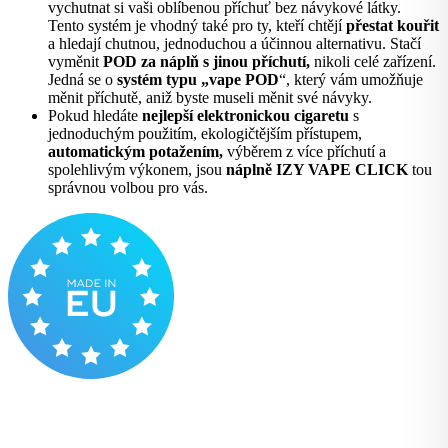
vychutnat si vaši oblíbenou příchuť bez návykové látky.
Tento systém je vhodný také pro ty, kteří chtějí
přestat kouřit
a hledají chutnou, jednoduchou a účinnou alternativu. Stačí
vyměnit
POD za náplň s jinou příchutí,
nikoli celé zařízení.
Jedná se o
systém typu „vape POD
“
, který vám umožňuje
měnit příchutě, aniž byste museli měnit své návyky.
Pokud hledáte
nejlepší elektronickou cigaretu
s
jednoduchým použitím, ekologičtějším přístupem,
automatickým potažením,
výběrem z více příchutí a
spolehlivým výkonem, jsou
náplně IZY VAPE CLICK
tou
správnou volbou pro vás.