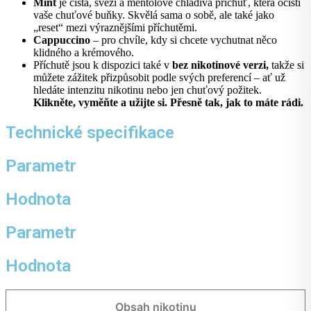
Mint
je čistá, svěží a mentolově chladivá příchuť, která očistí
vaše chuťové buňky. Skvělá sama o sobě, ale také jako
„reset“ mezi výraznějšími příchutěmi.
Cappuccino
– pro chvíle, kdy si chcete vychutnat něco
klidného a krémového.
Příchutě jsou k dispozici také v
bez nikotinové verzi,
takže si
můžete zážitek přizpůsobit podle svých preferencí – ať už
hledáte intenzitu nikotinu nebo jen chuťový požitek.
Klikněte, vyměňte a užijte si. Přesně tak, jak to máte rádi.
Technické specifikace
Parametr
Hodnota
Parametr
Hodnota
Obsah nikotinu