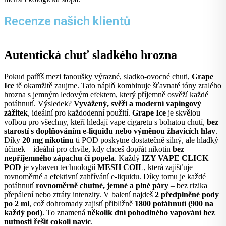
Recenze našich klientů
Autentická chuť sladkého hrozna
Pokud patříš mezi fanoušky výrazné, sladko-ovocné chuti,
Grape
Ice
tě okamžitě zaujme. Tato náplň kombinuje šťavnaté tóny zralého
hrozna s jemným ledovým efektem, který příjemně osvěží každé
potáhnutí. Výsledek?
Vyvážený, svěží a moderní vapingový
zážitek
, ideální pro každodenní použití.
Grape Ice
je skvělou
volbou pro všechny, kteří hledají vape cigaretu s bohatou chutí,
bez
starostí s doplňováním e-liquidu nebo výměnou žhavicích hlav
.
Díky
20 mg nikotinu
ti POD poskytne dostatečně silný, ale hladký
účinek – ideální pro chvíle, kdy chceš dopřát nikotin
bez
nepříjemného zápachu či popela
. Každý
IZY VAPE CLICK
POD
je vybaven technologií
MESH COIL
, která zajišťuje
rovnoměrné a efektivní zahřívání e-liquidu. Díky tomu je každé
potáhnutí
rovnoměrně chutné, jemné a plné páry
– bez rizika
přepálení nebo ztráty intenzity. V balení najdeš
2 předplněné pody
po 2 ml
, což dohromady zajistí přibližně
1800 potáhnutí (900 na
každý pod)
. To znamená
několik dní pohodlného vapování bez
nutnosti řešit cokoli navíc
.