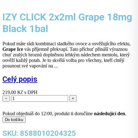
IZY CLICK 2x2ml Grape 18mg
Black 1bal
Pokud máte rádi kombinaci sladkého ovoce a osvěžujícího efektu,
Grape Ice
vás příjemně překvapí. Tato příchuť přináší výraznou
chuť zralých hroznů doplněnou lehkým nádechem mentolu, který
osvěží každý potah. Je to skvělá volba pro všechny, kteří chtějí
posunout své vapování na ...
Celý popis
219,00
Kč
s DPH
−
+
Pokud objednáš do 12:00, produkt ti doručíme
následující den
.
Do košíku
SKU: 8588010204325