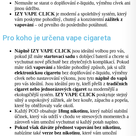
Nemusíte se starat o doplňování e-liquidu, výměnu cívek ani
jinou údržbu.
IZY VAPE CLICK
je moderní a spolehlivý systém, který
vám poskytne pohodlný, chutný a konzistentní
zážitek z
vapování
– od prvního do posledního potáhnutí.
Pro koho je určena vape cigareta
Náplně IZY VAPE CLICK
jsou ideální volbou pro vás,
pokud již máte
startovací sadu
s dobíjecí baterií a chcete si
vychutnat nové příchutě bez zbytečných komplikací. Pokud
máte rádi
vapování
a hledáte pohodlný způsob, jak si užít
elektronickou cigaretu
bez doplňování e-liquidu, výměny
cívek nebo nastavování výkonu, jsou tyto
náplně do vapů
pro vás ideální. Jsou ideální pro ty, kteří přešli z
tradičních
cigaret nebo jednorázových cigaret
na modernější a
ekologičtější systém.
IZY VAPE CLICK
poskytuje stejný
silný a uspokojivý zážitek, ale bez kouře, zápachu a popela,
které by obtěžovaly vaše okolí.
Každý POD obsahuje
18mg nikotinu,
který nabízí stabilní
účinek, který vás udrží v chodu ve stresových momentech a
zároveň vám umožní vychutnat si každý potah naplno.
Pokud však dáváte přednost vapování bez nikotinu,
nabízíme také
verze bez nikotinu
, které vám umožní