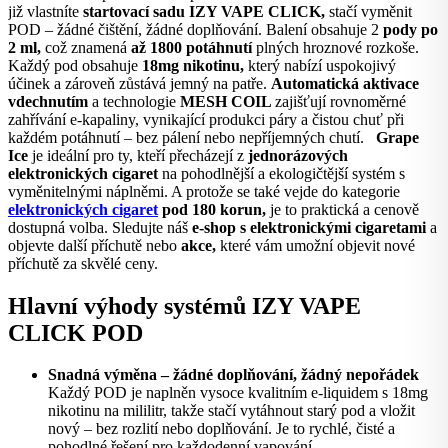
již vlastníte
startovací sadu IZY VAPE CLICK,
stačí vyměnit
POD – žádné čištění, žádné doplňování. Balení obsahuje 2
pody po
2 ml,
což znamená
až 1800 potáhnutí
plných hroznové rozkoše.
Každý pod obsahuje
18mg nikotinu,
který nabízí uspokojivý
účinek a zároveň zůstává jemný na patře.
Automatická aktivace
vdechnutím
a technologie
MESH COIL
zajišťují rovnoměrné
zahřívání e-kapaliny, vynikající produkci páry a čistou chuť při
každém potáhnutí – bez pálení nebo nepříjemných chutí.
Grape
Ice
je ideální pro ty, kteří přecházejí z
jednorázových
elektronických cigaret
na pohodlnější a ekologičtější systém s
vyměnitelnými náplněmi. A protože se také vejde do kategorie
elektronických cigaret
pod 180 korun,
je to praktická a cenově
dostupná volba. Sledujte náš
e-shop s elektronickými cigaretami
a
objevte další příchutě nebo
akce,
které vám umožní objevit nové
příchutě za skvělé ceny.
Hlavní výhody systémů IZY VAPE
CLICK POD
Snadná výměna – žádné doplňování, žádný nepořádek
Každý POD je naplněn vysoce kvalitním e-liquidem s 18mg
nikotinu na mililitr, takže stačí vytáhnout starý pod a vložit
nový – bez rozlití nebo doplňování. Je to rychlé, čisté a
pohodlné řešení pro každodenní vapování.