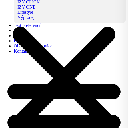
IZY CLICK
IZY ONE +
Lifestyle
Výprodej
Test preferencí
O nás
FAQ
Blog
Obchodní spolupráce
Kontakt