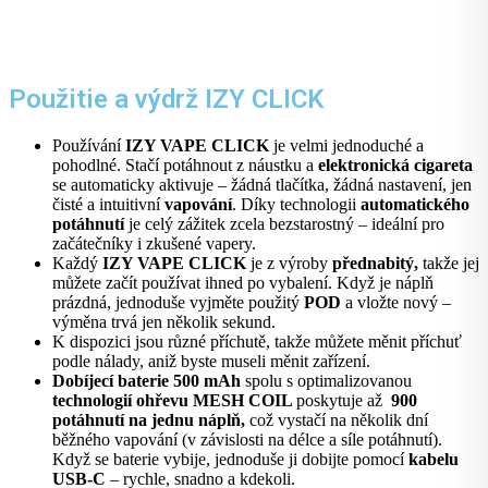
Použitie a výdrž IZY CLICK
Používání
IZY VAPE CLICK
je velmi jednoduché a
pohodlné. Stačí potáhnout z náustku a
elektronická cigareta
se automaticky aktivuje – žádná tlačítka, žádná nastavení, jen
čisté a intuitivní
vapování
. Díky technologii
automatického
potáhnutí
je celý zážitek zcela bezstarostný – ideální pro
začátečníky i zkušené vapery.
Každý
IZY VAPE CLICK
je z výroby
přednabitý,
takže jej
můžete začít používat ihned po vybalení. Když je náplň
prázdná, jednoduše vyjměte použitý
POD
a vložte nový –
výměna trvá jen několik sekund.
K dispozici jsou různé příchutě, takže můžete měnit příchuť
podle nálady, aniž byste museli měnit zařízení.
Dobíjecí baterie 500 mAh
spolu s optimalizovanou
technologií ohřevu MESH COIL
poskytuje až
900
potáhnutí na jednu náplň,
což vystačí na několik dní
běžného vapování (v závislosti na délce a síle potáhnutí).
Když se baterie vybije, jednoduše ji dobijte pomocí
kabelu
USB-C
– rychle, snadno a kdekoli.