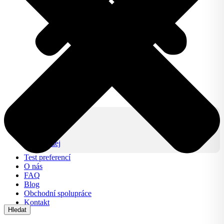
Produkty
IZY CLICK
IZY ONE +
Lifestyle
Výprodej
Test preferencí
O nás
FAQ
Blog
Obchodní spolupráce
Kontakt
Hledat