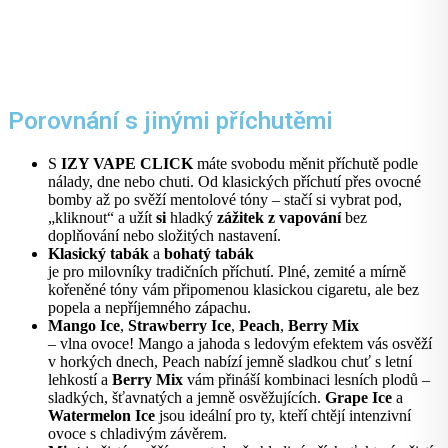
Porovnání s jinými příchutěmi
S
IZY VAPE CLICK
máte svobodu měnit příchutě podle
nálady, dne nebo chuti. Od klasických příchutí přes ovocné
bomby až po svěží mentolové tóny – stačí si vybrat pod,
„kliknout“ a užít
si
hladký
zážitek z vapování
bez
doplňování nebo složitých nastavení.
Klasický tabák
a
bohatý tabák
je pro milovníky tradičních příchutí. Plné, zemité a mírně
kořeněné tóny vám připomenou klasickou cigaretu, ale bez
popela a nepříjemného zápachu.
Mango Ice
,
Strawberry Ice
,
Peach
,
Berry Mix
– vlna ovoce! Mango a jahoda s ledovým efektem vás osvěží
v horkých dnech, Peach nabízí jemně sladkou chuť s letní
lehkostí a
Berry Mix
vám přináší kombinaci lesních plodů –
sladkých, šťavnatých a jemně osvěžujících.
Grape Ice
a
Watermelon Ice
jsou ideální pro ty, kteří chtějí intenzivní
ovoce s chladivým závěrem.