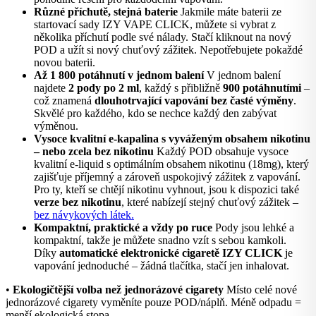
Různé příchutě, stejná baterie
Jakmile máte baterii ze
startovací sady IZY VAPE CLICK, můžete si vybrat z
několika příchutí podle své nálady. Stačí kliknout na nový
POD a užít si nový chuťový zážitek. Nepotřebujete pokaždé
novou baterii.
Až 1 800 potáhnutí v jednom balení
V jednom balení
najdete
2 pody po 2 ml
, každý s přibližně
900 potáhnutími
–
což znamená
dlouhotrvající vapování bez časté výměny
.
Skvělé pro každého, kdo se nechce každý den zabývat
výměnou.
Vysoce kvalitní e-kapalina s vyváženým obsahem nikotinu
– nebo zcela bez nikotinu
Každý POD obsahuje vysoce
kvalitní e-liquid s optimálním obsahem nikotinu (18mg), který
zajišťuje příjemný a zároveň uspokojivý zážitek z vapování.
Pro ty, kteří se chtějí nikotinu vyhnout, jsou k dispozici také
verze bez nikotinu
, které nabízejí stejný chuťový zážitek –
bez návykových látek.
Kompaktní, praktické a vždy po ruce
Pody jsou lehké a
kompaktní, takže je můžete snadno vzít s sebou kamkoli.
Díky
automatické elektronické cigaretě IZY CLICK
je
vapování jednoduché – žádná tlačítka, stačí jen inhalovat.
•
Ekologičtější volba než jednorázové cigarety
Místo celé nové
jednorázové cigarety vyměníte pouze POD/náplň. Méně odpadu =
menší ekologická stopa.