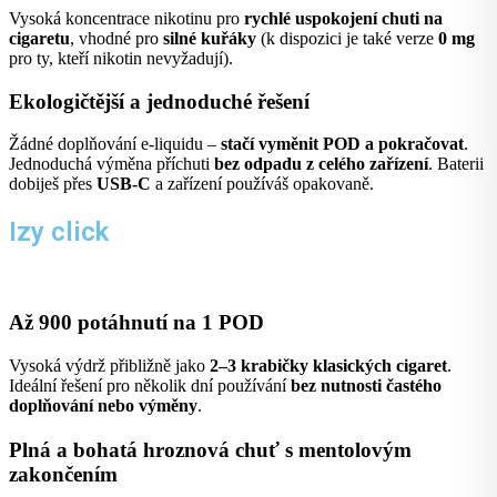
Vysoká koncentrace nikotinu pro
rychlé uspokojení chuti na
cigaretu
, vhodné pro
silné kuřáky
(k dispozici je také verze
0 mg
pro ty, kteří nikotin nevyžadují).
Ekologičtější a jednoduché řešení
Žádné doplňování e-liquidu –
stačí vyměnit POD a pokračovat
.
Jednoduchá výměna příchuti
bez odpadu z celého zařízení
. Baterii
dobiješ přes
USB-C
a zařízení používáš opakovaně.
Izy click
Až 900 potáhnutí na 1 POD
Vysoká výdrž přibližně jako
2–3 krabičky klasických cigaret
.
Ideální řešení pro několik dní používání
bez nutnosti častého
doplňování nebo výměny
.
Plná a bohatá hroznová chuť s mentolovým
zakončením