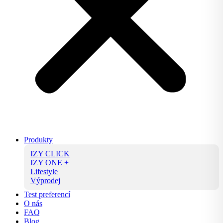
Produkty
IZY CLICK
IZY ONE +
Lifestyle
Výprodej
Test preferencí
O nás
FAQ
Blog