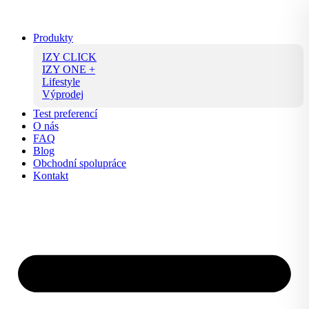
Přejít
k
obsahu
Produkty
IZY CLICK
IZY ONE +
Lifestyle
Výprodej
Test preferencí
O nás
FAQ
Blog
Obchodní spolupráce
Kontakt