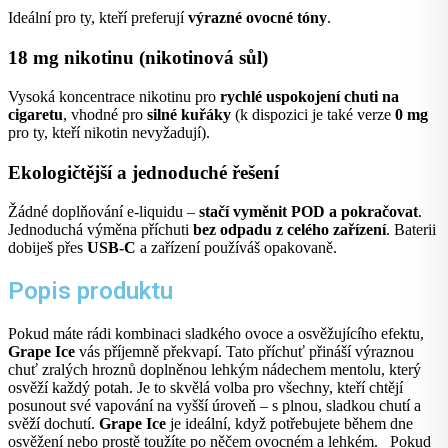
Ideální pro ty, kteří preferují
výrazné ovocné tóny
.
18 mg nikotinu (nikotinová sůl)
Vysoká koncentrace nikotinu pro
rychlé uspokojení chuti na
cigaretu
, vhodné pro
silné kuřáky
(k dispozici je také verze
0 mg
pro ty, kteří nikotin nevyžadují).
Ekologičtější a jednoduché řešení
Žádné doplňování e-liquidu –
stačí vyměnit POD a pokračovat
.
Jednoduchá výměna příchuti
bez odpadu z celého zařízení
. Baterii
dobiješ přes
USB-C
a zařízení používáš opakovaně.
Popis produktu
Pokud máte rádi kombinaci sladkého ovoce a osvěžujícího efektu,
Grape Ice
vás příjemně překvapí. Tato příchuť přináší výraznou
chuť zralých hroznů doplněnou lehkým nádechem mentolu, který
osvěží každý potah. Je to skvělá volba pro všechny, kteří chtějí
posunout své vapování na vyšší úroveň – s plnou, sladkou chutí a
svěží dochutí.
Grape Ice
je ideální, když potřebujete během dne
osvěžení nebo prostě toužíte po něčem ovocném a lehkém.
Pokud