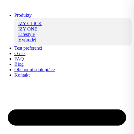
Přejít
k
Produkty
obsahu
IZY CLICK
IZY ONE +
Lifestyle
Výprodej
Test preferencí
O nás
FAQ
Blog
Obchodní spolupráce
Kontakt