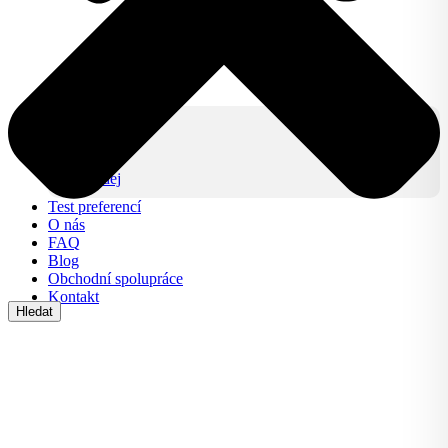
Produkty
IZY CLICK
IZY ONE +
Lifestyle
Výprodej
Test preferencí
O nás
FAQ
Blog
Obchodní spolupráce
Kontakt
Hledat