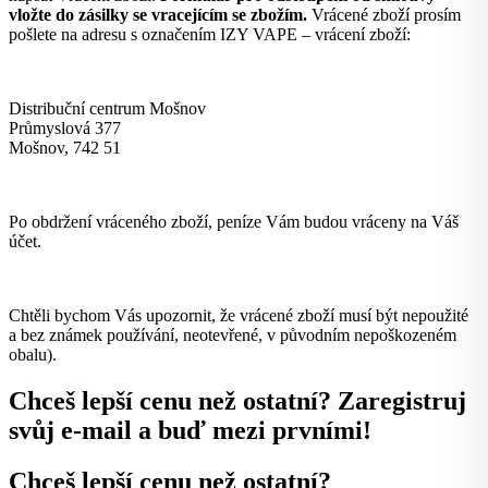
vložte do zásilky se vracejícím se zbožím.
Vrácené zboží prosím
pošlete na adresu s označením IZY VAPE – vrácení zboží:
Distribuční centrum Mošnov
Průmyslová 377
Mošnov, 742 51
Po obdržení vráceného zboží, peníze Vám budou vráceny na Váš
účet.
Chtěli bychom Vás upozornit, že vrácené zboží musí být nepoužité
a bez známek používání, neotevřené, v původním nepoškozeném
obalu).
Chceš lepší cenu než ostatní? Zaregistruj
svůj e-mail a buď mezi prvními!
Chceš lepší cenu než ostatní?