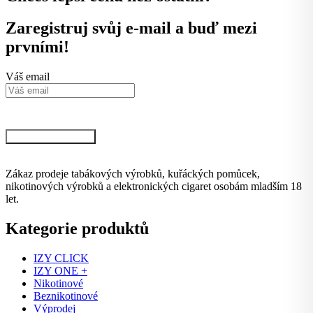
Zaregistruj svůj e-mail a buď mezi
prvními!
Váš email
Kliknutím na tlačítko potvrzujete svůj souhlas se zpracováním osobních údajů
podle podmínek, které jsou
dostupné zde.
Chci VIP informace
Zákaz prodeje tabákových výrobků, kuřáckých pomůcek,
nikotinových výrobků a elektronických cigaret osobám mladším 18
let.
Kategorie produktů
IZY CLICK
IZY ONE +
Nikotinové
Beznikotinové
Výprodej