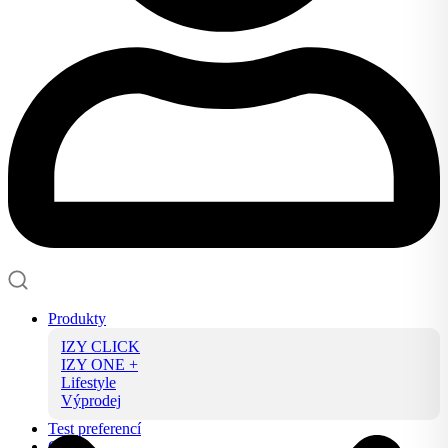
Produkty
IZY CLICK
IZY ONE +
Lifestyle
Výprodej
Test preferencí
O nás