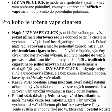
IZY VAPE CLICK
je moderní a spolehlivý systém, který
vám poskytne pohodlný, chutný a konzistentní
zážitek z
vapování
– od prvního do posledního potáhnutí.
Pro koho je určena vape cigareta
Náplně IZY VAPE CLICK
jsou ideální volbou pro vás,
pokud již máte
startovací sadu
s dobíjecí baterií a chcete si
vychutnat nové příchutě bez zbytečných komplikací. Pokud
máte rádi
vapování
a hledáte pohodlný způsob, jak si užít
elektronickou cigaretu
bez doplňování e-liquidu, výměny
cívek nebo nastavování výkonu, jsou tyto
náplně do vapů
pro vás ideální. Jsou ideální pro ty, kteří přešli z
tradičních
cigaret nebo jednorázových cigaret
na modernější a
ekologičtější systém.
IZY VAPE CLICK
poskytuje stejný
silný a uspokojivý zážitek, ale bez kouře, zápachu a popela,
které by obtěžovaly vaše okolí.
Každý POD obsahuje
18mg nikotinu,
který nabízí stabilní
účinek, který vás udrží v chodu ve stresových momentech a
zároveň vám umožní vychutnat si každý potah naplno.
Pokud však dáváte přednost vapování bez nikotinu,
nabízíme také
verze bez nikotinu
, které vám umožní
vychutnat si vaši oblíbenou příchuť bez návykové látky.
Tento systém je vhodný také pro ty, kteří chtějí
přestat kouřit