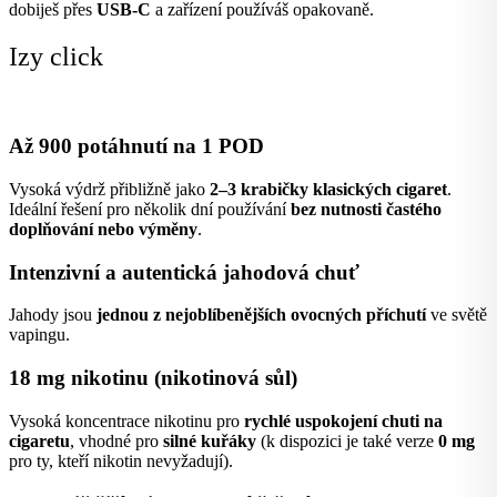
dobiješ přes
USB-C
a zařízení používáš opakovaně.
Izy click
Až 900 potáhnutí na 1 POD
Vysoká výdrž přibližně jako
2–3 krabičky klasických cigaret
.
Ideální řešení pro několik dní používání
bez nutnosti častého
doplňování nebo výměny
.
Intenzivní a autentická jahodová chuť
Jahody jsou
jednou z nejoblíbenějších ovocných příchutí
ve světě
vapingu.
18 mg nikotinu (nikotinová sůl)
Vysoká koncentrace nikotinu pro
rychlé uspokojení chuti na
cigaretu
, vhodné pro
silné kuřáky
(k dispozici je také verze
0 mg
pro ty, kteří nikotin nevyžadují).