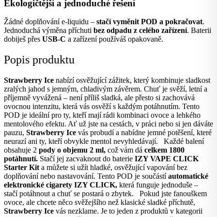
Ekologičtější a jednoduché řešení
Žádné doplňování e-liquidu –
stačí vyměnit POD a pokračovat
.
Jednoduchá výměna příchuti
bez odpadu z celého zařízení
. Baterii
dobiješ přes
USB-C
a zařízení používáš opakovaně.
Popis produktu
Strawberry Ice
nabízí osvěžující zážitek, který kombinuje sladkost
zralých jahod s jemným, chladivým závěrem. Chuť je svěží, letní a
příjemně vyvážená – není příliš sladká, ale přesto si zachovává
ovocnou intenzitu, která vás osvěží s každým potáhnutím. Tento
POD je ideální pro ty, kteří mají rádi kombinaci ovoce a lehkého
mentolového efektu. Ať už jste na cestách, v práci nebo si jen dáváte
pauzu,
Strawberry Ice
vás probudí a nabídne jemné potěšení, které
neurazí ani ty, kteří obvykle mentol nevyhledávají.
Každé balení
obsahuje 2
pody o objemu 2 ml,
což vám dá
celkem 1800
potáhnutí.
Stačí jej zacvaknout do baterie
IZY VAPE CLICK
Starter Kit
a můžete si užít hladké, osvěžující vapování bez
doplňování nebo nastavování. Tento POD je součástí
automatické
elektronické cigarety IZY CLICK,
která funguje jednoduše –
stačí potáhnout a chuť se postará o zbytek.
Pokud jste fanouškem
ovoce, ale chcete něco svěžejšího než klasické sladké příchutě,
Strawberry Ice
vás nezklame. Je to jeden z produktů v kategorii