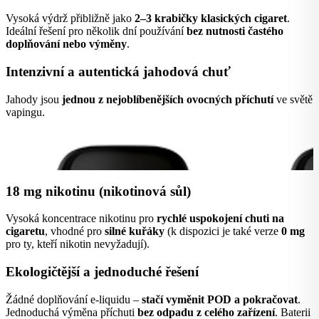
Vysoká výdrž přibližně jako
2–3 krabičky klasických cigaret
.
Ideální řešení pro několik dní používání
bez nutnosti častého
doplňování nebo výměny
.
Intenzivní a autentická jahodová chuť
Jahody jsou
jednou z nejoblíbenějších ovocných příchutí
ve světě
vapingu.
18 mg nikotinu (nikotinová sůl)
Vysoká koncentrace nikotinu pro
rychlé uspokojení chuti na
cigaretu
, vhodné pro
silné kuřáky
(k dispozici je také verze
0 mg
pro ty, kteří nikotin nevyžadují).
Ekologičtější a jednoduché řešení
Žádné doplňování e-liquidu –
stačí vyměnit POD a pokračovat
.
Jednoduchá výměna příchuti
bez odpadu z celého zařízení
. Baterii