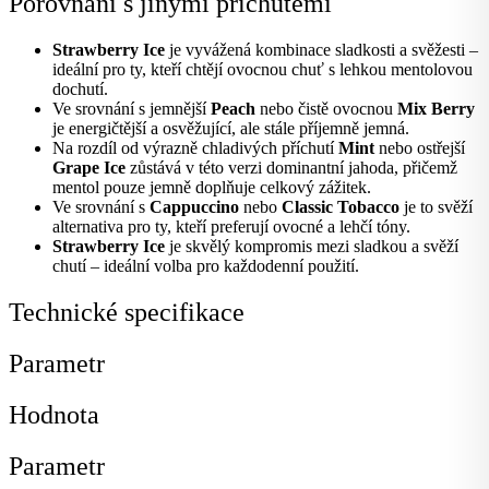
Porovnání s jinými příchutěmi
Strawberry Ice
je vyvážená kombinace sladkosti a svěžesti –
ideální pro ty, kteří chtějí ovocnou chuť s lehkou mentolovou
dochutí.
Ve srovnání s jemnější
Peach
nebo čistě ovocnou
Mix Berry
je energičtější a osvěžující, ale stále příjemně jemná.
Na rozdíl od výrazně chladivých příchutí
Mint
nebo ostřejší
Grape Ice
zůstává v této verzi dominantní jahoda, přičemž
mentol pouze jemně doplňuje celkový zážitek.
Ve srovnání s
Cappuccino
nebo
Classic Tobacco
je to svěží
alternativa pro ty, kteří preferují ovocné a lehčí tóny.
Strawberry Ice
je skvělý kompromis mezi sladkou a svěží
chutí – ideální volba pro každodenní použití.
Technické specifikace
Parametr
Hodnota
Parametr