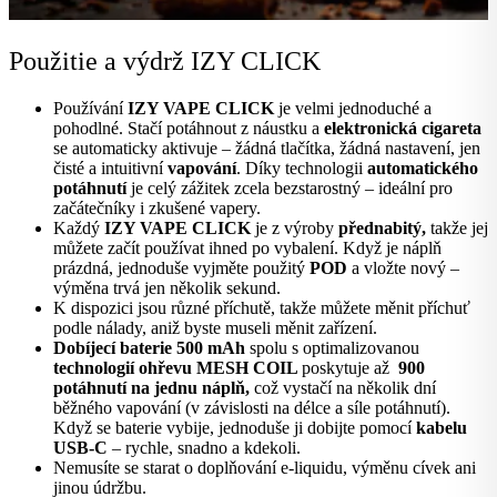
Použitie a výdrž IZY CLICK
Používání
IZY VAPE CLICK
je velmi jednoduché a
pohodlné. Stačí potáhnout z náustku a
elektronická cigareta
se automaticky aktivuje – žádná tlačítka, žádná nastavení, jen
čisté a intuitivní
vapování
. Díky technologii
automatického
potáhnutí
je celý zážitek zcela bezstarostný – ideální pro
začátečníky i zkušené vapery.
Každý
IZY VAPE CLICK
je z výroby
přednabitý,
takže jej
můžete začít používat ihned po vybalení. Když je náplň
prázdná, jednoduše vyjměte použitý
POD
a vložte nový –
výměna trvá jen několik sekund.
K dispozici jsou různé příchutě, takže můžete měnit příchuť
podle nálady, aniž byste museli měnit zařízení.
Dobíjecí baterie 500 mAh
spolu s optimalizovanou
technologií ohřevu MESH COIL
poskytuje až
900
potáhnutí na jednu náplň,
což vystačí na několik dní
běžného vapování (v závislosti na délce a síle potáhnutí).
Když se baterie vybije, jednoduše ji dobijte pomocí
kabelu
USB-C
– rychle, snadno a kdekoli.
Nemusíte se starat o doplňování e-liquidu, výměnu cívek ani
jinou údržbu.