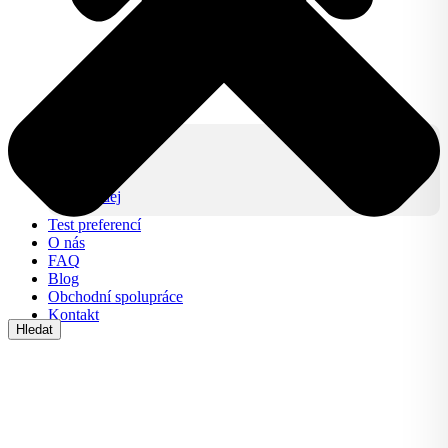
Produkty
IZY CLICK
IZY ONE +
Lifestyle
Výprodej
Test preferencí
O nás
FAQ
Blog
Obchodní spolupráce
Kontakt
Hledat