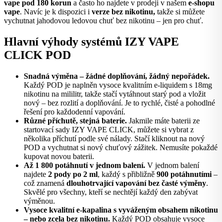
vape pod 180 korun
a často ho najdete v prodeji v našem
e-shopu
vape
. Navíc je k dispozici i
verze bez nikotinu,
takže si můžete
vychutnat jahodovou ledovou chuť bez nikotinu – jen pro chuť.
Hlavní výhody systémů IZY VAPE
CLICK POD
Snadná výměna – žádné doplňování, žádný nepořádek.
Každý POD je naplněn vysoce kvalitním e-liquidem s 18mg
nikotinu na mililitr, takže stačí vytáhnout starý pod a vložit
nový – bez rozlití a doplňování. Je to rychlé, čisté a pohodlné
řešení pro každodenní vapování.
Různé příchutě, stejná baterie.
Jakmile máte baterii ze
startovací sady IZY VAPE CLICK, můžete si vybrat z
několika příchutí podle své nálady. Stačí kliknout na nový
POD a vychutnat si nový chuťový zážitek. Nemusíte pokaždé
kupovat novou baterii.
Až 1 800 potáhnutí v jednom balení.
V jednom balení
najdete
2 pody po 2 ml
, každý s přibližně
900 potáhnutími
–
což znamená
dlouhotrvající vapování bez časté výměny
.
Skvělé pro všechny, kteří se nechtějí každý den zabývat
výměnou.
Vysoce kvalitní e-kapalina s vyváženým obsahem nikotinu
– nebo zcela bez nikotinu.
Každý POD obsahuje vysoce