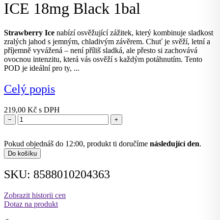
ICE 18mg Black 1bal
Strawberry Ice
nabízí osvěžující zážitek, který kombinuje sladkost
zralých jahod s jemným, chladivým závěrem. Chuť je svěží, letní a
příjemně vyvážená – není příliš sladká, ale přesto si zachovává
ovocnou intenzitu, která vás osvěží s každým potáhnutím. Tento
POD je ideální pro ty, ...
Celý popis
219,00
Kč
s DPH
−
+
Pokud objednáš do 12:00, produkt ti doručíme
následující den
.
Do košíku
SKU: 8588010204363
Zobrazit historii cen
Dotaz na produkt