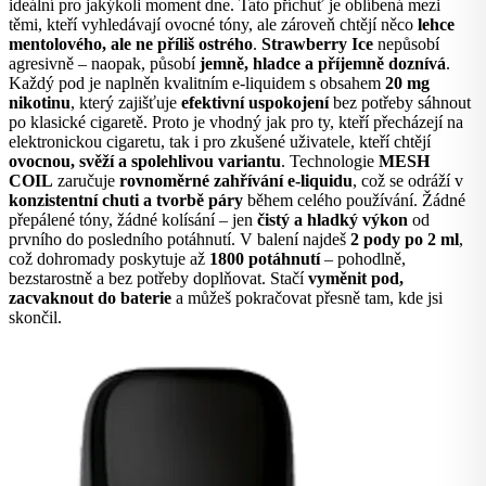
ideální pro jakýkoli moment dne. Tato příchuť je oblíbená mezi
těmi, kteří vyhledávají ovocné tóny, ale zároveň chtějí něco
lehce
mentolového, ale ne příliš ostrého
.
Strawberry Ice
nepůsobí
agresivně – naopak, působí
jemně, hladce a příjemně doznívá
.
Každý pod je naplněn kvalitním e-liquidem s obsahem
20 mg
nikotinu
, který zajišťuje
efektivní uspokojení
bez potřeby sáhnout
po klasické cigaretě. Proto je vhodný jak pro ty, kteří přecházejí na
elektronickou cigaretu, tak i pro zkušené uživatele, kteří chtějí
ovocnou, svěží a spolehlivou variantu
. Technologie
MESH
COIL
zaručuje
rovnoměrné zahřívání e-liquidu
, což se odráží v
konzistentní chuti a tvorbě páry
během celého používání. Žádné
přepálené tóny, žádné kolísání – jen
čistý a hladký výkon
od
prvního do posledního potáhnutí. V balení najdeš
2 pody po 2 ml
,
což dohromady poskytuje až
1800 potáhnutí
– pohodlně,
bezstarostně a bez potřeby doplňovat. Stačí
vyměnit pod,
zacvaknout do baterie
a můžeš pokračovat přesně tam, kde jsi
skončil.