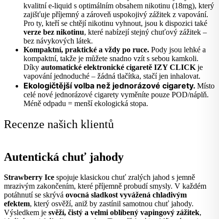
kvalitní e-liquid s optimálním obsahem nikotinu (18mg), který
zajišťuje příjemný a zároveň uspokojivý zážitek z vapování.
Pro ty, kteří se chtějí nikotinu vyhnout, jsou k dispozici také
verze bez nikotinu
, které nabízejí stejný chuťový zážitek –
bez návykových látek.
Kompaktní, praktické a vždy po ruce.
Pody jsou lehké a
kompaktní, takže je můžete snadno vzít s sebou kamkoli.
Díky
automatické elektronické cigaretě IZY CLICK
je
vapování jednoduché – žádná tlačítka, stačí jen inhalovat.
Ekologičtější volba než jednorázové cigarety.
Místo
celé nové jednorázové cigarety vyměníte pouze POD/náplň.
Méně odpadu = menší ekologická stopa.
Recenze našich klientů
Autentická chuť jahody
Strawberry Ice
spojuje klasickou chuť zralých jahod s jemně
mrazivým zakončením, které příjemně probudí smysly. V každém
potáhnutí se skrývá
ovocná sladkost vyvážená chladivým
efektem
, který osvěží, aniž by zastínil samotnou chuť jahody.
Výsledkem je
svěží, čistý a velmi oblíbený vapingový zážitek
,