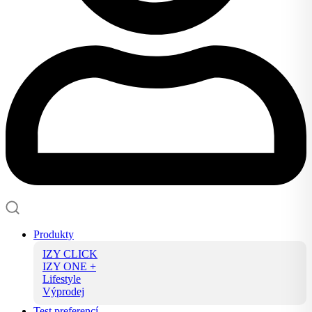
Produkty
IZY CLICK
IZY ONE +
Lifestyle
Výprodej
Test preferencí