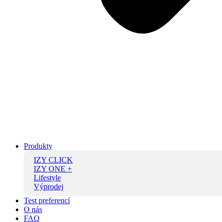
Produkty
IZY CLICK
IZY ONE +
Lifestyle
Výprodej
Test preferencí
O nás
FAQ