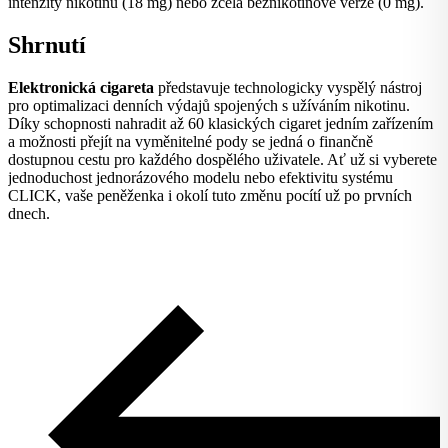
intenzity nikotínu (18 mg) nebo zcela beznikotinové verze (0 mg).
Shrnutí
Elektronická cigareta
představuje technologicky vyspělý nástroj
pro optimalizaci denních výdajů spojených s užíváním nikotinu.
Díky schopnosti nahradit až 60 klasických cigaret jedním zařízením
a možnosti přejít na vyměnitelné pody se jedná o finančně
dostupnou cestu pro každého dospělého uživatele. Ať už si vyberete
jednoduchost jednorázového modelu nebo efektivitu systému
CLICK, vaše peněženka i okolí tuto změnu pocítí už po prvních
dnech.