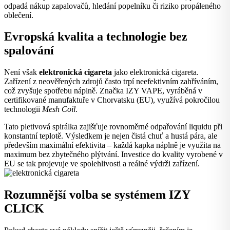
odpadá nákup zapalovačů, hledání popelníku či riziko propáleného
oblečení.
Evropská kvalita a technologie bez
spalování
Není však
elektronická cigareta
jako elektronická cigareta.
Zařízení z neověřených zdrojů často trpí neefektivním zahříváním,
což zvyšuje spotřebu náplně. Značka IZY VAPE, vyráběná v
certifikované manufaktuře v Chorvatsku (EU), využívá pokročilou
technologii
Mesh Coil
.
Tato pletivová spirálka zajišťuje rovnoměrné odpařování liquidu při
konstantní teplotě. Výsledkem je nejen čistá chuť a hustá pára, ale
především maximální efektivita – každá kapka náplně je využita na
maximum bez zbytečného plýtvání. Investice do kvality vyrobené v
EU se tak projevuje ve spolehlivosti a reálné výdrži zařízení.
Rozumnější volba se systémem IZY
CLICK