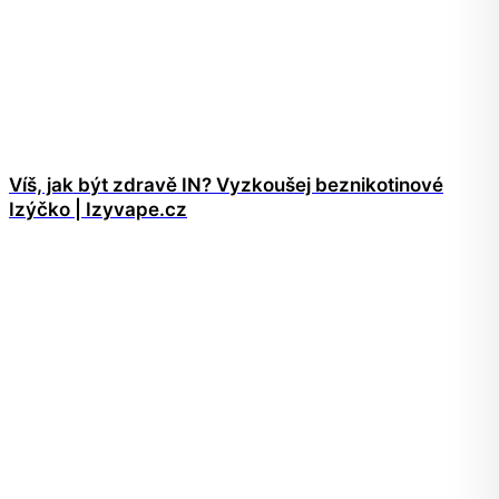
Víš, jak být zdravě IN? Vyzkoušej beznikotinové
Izýčko | Izyvape.cz