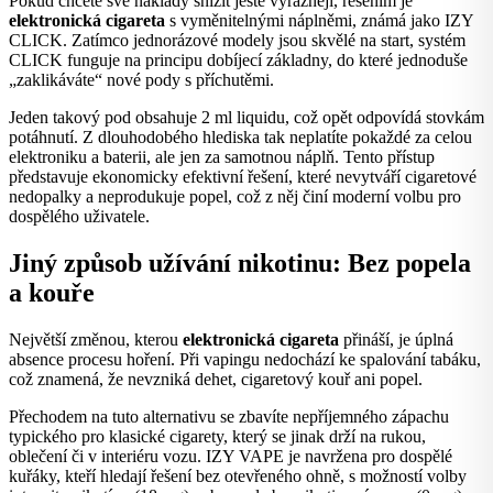
Pokud chcete své náklady snížit ještě výrazněji, řešením je
elektronická cigareta
s vyměnitelnými náplněmi, známá jako IZY
CLICK. Zatímco jednorázové modely jsou skvělé na start, systém
CLICK funguje na principu dobíjecí základny, do které jednoduše
„zaklikáváte“ nové pody s příchutěmi.
Jeden takový pod obsahuje 2 ml liquidu, což opět odpovídá stovkám
potáhnutí. Z dlouhodobého hlediska tak neplatíte pokaždé za celou
elektroniku a baterii, ale jen za samotnou náplň. Tento přístup
představuje ekonomicky efektivní řešení, které nevytváří cigaretové
nedopalky a neprodukuje popel, což z něj činí moderní volbu pro
dospělého uživatele.
Jiný způsob užívání nikotinu: Bez popela
a kouře
Největší změnou, kterou
elektronická cigareta
přináší, je úplná
absence procesu hoření. Při vapingu nedochází ke spalování tabáku,
což znamená, že nevzniká dehet, cigaretový kouř ani popel.
Přechodem na tuto alternativu se zbavíte nepříjemného zápachu
typického pro klasické cigarety, který se jinak drží na rukou,
oblečení či v interiéru vozu. IZY VAPE je navržena pro dospělé
kuřáky, kteří hledají řešení bez otevřeného ohně, s možností volby