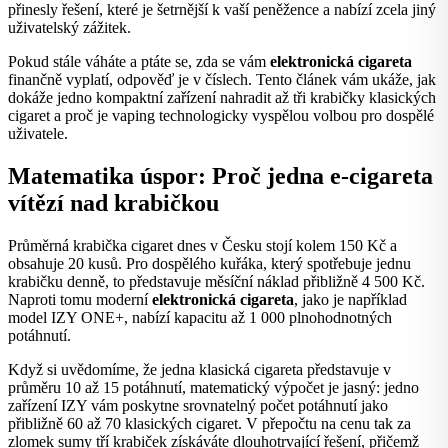
přinesly řešení, které je šetrnější k vaší peněžence a nabízí zcela jiný
uživatelský zážitek.
Pokud stále váháte a ptáte se, zda se vám
elektronická cigareta
finančně vyplatí, odpověď je v číslech. Tento článek vám ukáže, jak
dokáže jedno kompaktní zařízení nahradit až tři krabičky klasických
cigaret a proč je vaping technologicky vyspělou volbou pro dospělé
uživatele.
Matematika úspor: Proč jedna e-cigareta
vítězí nad krabičkou
Průměrná krabička cigaret dnes v Česku stojí kolem 150 Kč a
obsahuje 20 kusů. Pro dospělého kuřáka, který spotřebuje jednu
krabičku denně, to představuje měsíční náklad přibližně 4 500 Kč.
Naproti tomu moderní
elektronická cigareta
, jako je například
model IZY ONE+, nabízí kapacitu až 1 000 plnohodnotných
potáhnutí.
Když si uvědomíme, že jedna klasická cigareta představuje v
průměru 10 až 15 potáhnutí, matematický výpočet je jasný: jedno
zařízení IZY vám poskytne srovnatelný počet potáhnutí jako
přibližně 60 až 70 klasických cigaret. V přepočtu na cenu tak za
zlomek sumy tří krabiček získáváte dlouhotrvající řešení, přičemž