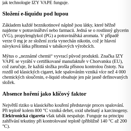
jak technologie IZY VAPE funguje.
Složení e-liquidu pod lupou
Základem každé beznikotinové náplně jsou látky, které běžně
najdeme v potravinářství nebo farmacii. Jedná se o rostlinný glycerin
(VG), propylenglykol (PG) a potravinářská aromata. V případě
verze 0 mg je ze složení zcela vynechán nikotin, což je hlavní
návyková látka přítomná v tabákových výrobcích.
Mýtus o „neznámé chemii“ vyvrací původ produktů. Značka IZY
VAPE se vyrábí v certifikované manufaktuře v Chorvatsku (EU),
což zaručuje, že každá složka prošla přísnou kontrolou čistoty. Na
rozdíl od klasických cigaret, kde spalováním vzniká více než 4 000
chemických sloučenin, e-liquid obsahuje jen pár jasně definovaných
složek.
Absence hoření jako klíčový faktor
Největší riziko u klasického kouření představuje proces spalování.
Při teplotě kolem 800 °C vzniká dehet, oxid uhelnatý a karcinogeny.
Elektronická cigareta
však tabák nespaluje. Funguje na principu
zahřívání tekutiny při kontrolované teplotě (přibližně 140 °C až 200
°C).