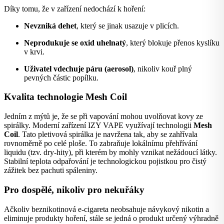
Díky tomu, že v zařízení nedochází k hoření:
Nevzniká dehet
, který se jinak usazuje v plicích.
Neprodukuje se oxid uhelnatý
, který blokuje přenos kyslíku
v krvi.
Uživatel vdechuje páru (aerosol)
, nikoliv kouř plný
pevných částic popílku.
Kvalita technologie Mesh Coil
Jedním z mýtů je, že se při vapování mohou uvolňovat kovy ze
spirálky. Moderní zařízení IZY VAPE využívají technologii
Mesh
Coil
. Tato pletivová spirálka je navržena tak, aby se zahřívala
rovnoměrně po celé ploše. To zabraňuje lokálnímu přehřívání
liquidu (tzv. dry-hity), při kterém by mohly vznikat nežádoucí látky.
Stabilní teplota odpařování je technologickou pojistkou pro čistý
zážitek bez pachuti spáleniny.
Pro dospělé, nikoliv pro nekuřáky
Ačkoliv beznikotinová e-cigareta neobsahuje návykový nikotin a
eliminuje produkty hoření, stále se jedná o produkt určený výhradně