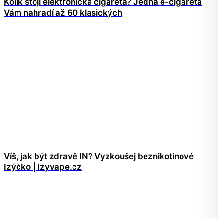
Kolik stojí elektronická cigareta? Jedna e-cigareta
Vám nahradí až 60 klasických
Víš, jak být zdravě IN? Vyzkoušej beznikotinové
Izýčko | Izyvape.cz