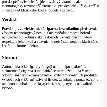
pro dospělé uživatele. Nejde o „zdravý vitamin“, ale o
technologicky rozumnější alternativu pro dospělé kuřáky, kteří se
chtějí zbavit klasického kouře, popela a zápachu.
Verdikt
Pravdou je, že
elektronická cigareta bez nikotinu
představuje
zásadní technologický posun. Odstraněním procesu hoření a
návykového nikotinu získává dospělý uživatel nástroj, který
respektuje jeho okolí a zbavuje ho největších negativ klasického
kouření – kouře a dehtu.
Shrnutí
Zatímco klasické cigarety fungují na principu spalování,
elektronická cigareta 0 mg nabízí cestu založenou na čistém
odpařování certifikovaných látek. Výběrem kvalitních produktů
vyrobených v EU má uživatel jistotu, že inhaluje pouze to, co je
uvedeno na obalu, bez skrytých rizik spojených s nekvalitní
výrobou.