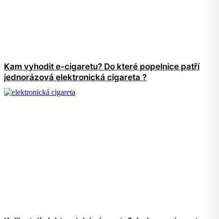
Kam vyhodit e-cigaretu? Do které popelnice patří
jednorázová elektronická cigareta ?