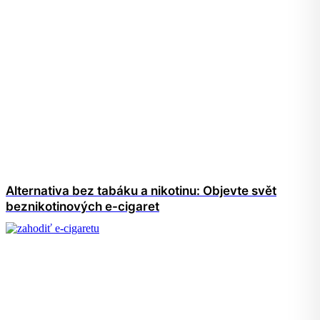
Alternativa bez tabáku a nikotinu: Objevte svět
beznikotinových e-cigaret