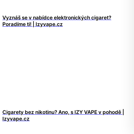
Vyznáš se v nabídce elektronických cigaret?
Poradíme ti! | Izyvape.cz
Cigarety bez nikotinu? Ano, s IZY VAPE v pohodě |
Izyvape.cz