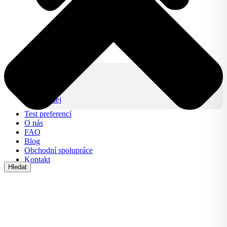
Produkty
IZY CLICK
IZY ONE +
Lifestyle
Výprodej
Test preferencí
O nás
FAQ
Blog
Obchodní spolupráce
Kontakt
Hledat