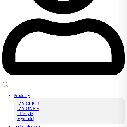
Produkty
IZY CLICK
IZY ONE +
Lifestyle
Výprodej
Test preferencí