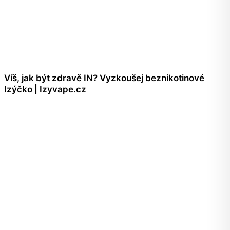
Víš, jak být zdravě IN? Vyzkoušej beznikotinové
Izýčko | Izyvape.cz