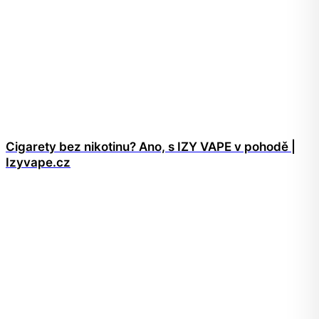
Cigarety bez nikotinu? Ano, s IZY VAPE v pohodě |
Izyvape.cz