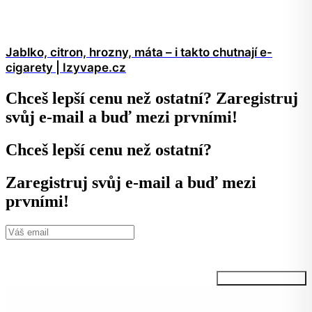
Jablko, citron, hrozny, máta – i takto chutnají e-
cigarety | Izyvape.cz
Chceš lepší cenu než ostatní? Zaregistruj
svůj e-mail a buď mezi prvními!
Chceš lepší cenu než ostatní?
Zaregistruj svůj e-mail a buď mezi
prvními!
Kliknutím na tlačítko potvrzujete svůj souhlas se zpracováním osobních údajů
podle podmínek, které jsou
dostupné zde.
Chci VIP informace