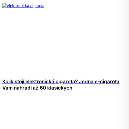
Kolik stojí elektronická cigareta? Jedna e-cigareta
Vám nahradí až 60 klasických