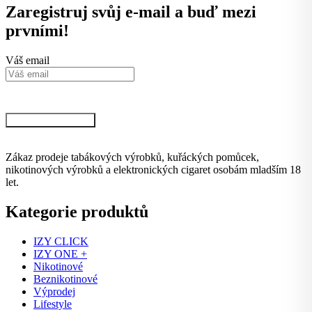
Zaregistruj svůj e-mail a buď mezi
prvními!
Váš email
Kliknutím na tlačítko potvrzujete svůj souhlas se zpracováním osobních údajů
podle podmínek, které jsou
dostupné zde.
Chci VIP informace
Zákaz prodeje tabákových výrobků, kuřáckých pomůcek,
nikotinových výrobků a elektronických cigaret osobám mladším 18
let.
Kategorie produktů
IZY CLICK
IZY ONE +
Nikotinové
Beznikotinové
Výprodej
Lifestyle