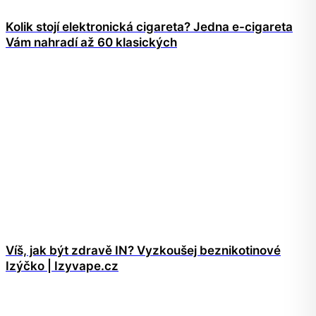
Kolik stojí elektronická cigareta? Jedna e-cigareta
Vám nahradí až 60 klasických
Víš, jak být zdravě IN? Vyzkoušej beznikotinové
Izýčko | Izyvape.cz