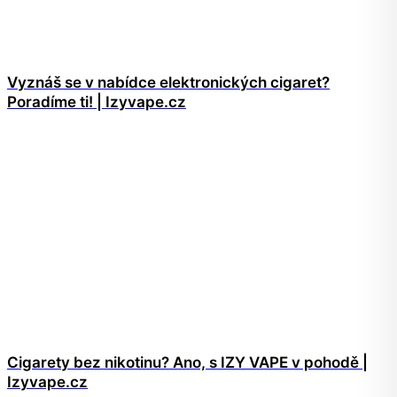
Vyznáš se v nabídce elektronických cigaret?
Poradíme ti! | Izyvape.cz
Cigarety bez nikotinu? Ano, s IZY VAPE v pohodě |
Izyvape.cz