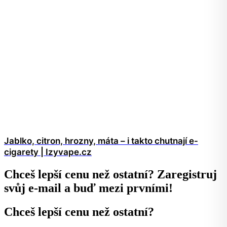
Jablko, citron, hrozny, máta – i takto chutnají e-
cigarety | Izyvape.cz
Chceš lepší cenu než ostatní? Zaregistruj
svůj e-mail a buď mezi prvními!
Chceš lepší cenu než ostatní?