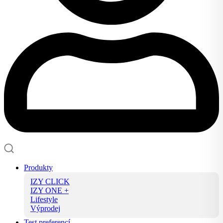
Produkty
IZY CLICK
IZY ONE +
Lifestyle
Výprodej
Test preferencí