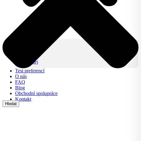
Produkty
IZY CLICK
IZY ONE +
Lifestyle
Výprodej
Test preferencí
O nás
FAQ
Blog
Obchodní spolupráce
Kontakt
Hledat